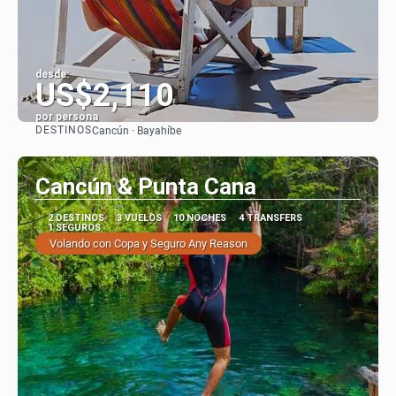
desde:
US$2,110
por persona
DESTINOS
Cancún · Bayahíbe
Ver
Cancún & Punta Cana
2 DESTINOS
3 VUELOS
10 NOCHES
4 TRANSFERS
1 SEGUROS
Volando con Copa y Seguro Any Reason