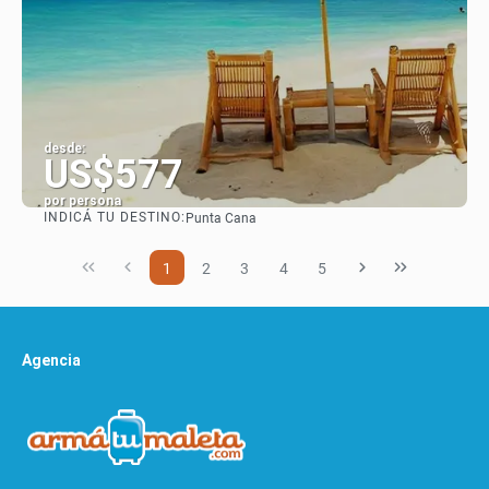
desde:
US$577
por persona
INDICÁ TU DESTINO:
Punta Cana
Ver
1
2
3
4
5
Agencia