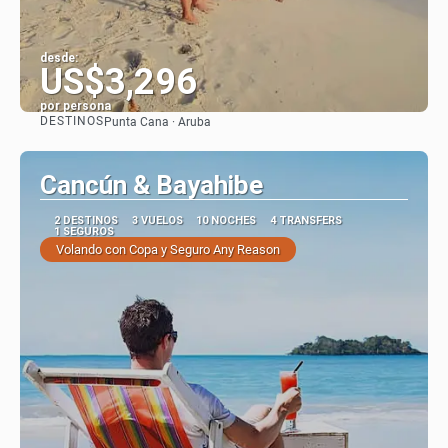
desde:
US$3,296
por persona
DESTINOS
Punta Cana · Aruba
Ver
Cancún & Bayahibe
2 DESTINOS
3 VUELOS
10 NOCHES
4 TRANSFERS
1 SEGUROS
Volando con Copa y Seguro Any Reason