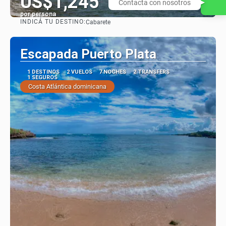
US$1,245
Contacta con nosotros
por persona
INDICÁ TU DESTINO:
Cabarete
Ver
Escapada Puerto Plata
1 DESTINOS
2 VUELOS
7 NOCHES
2 TRANSFERS
1 SEGUROS
Costa Atlántica dominicana