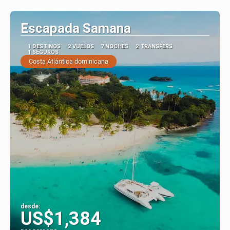
Ver
Escapada Samana
1 DESTINOS
2 VUELOS
7 NOCHES
2 TRANSFERS
1 SEGUROS
Costa Atlántica dominicana
desde:
US$1,384