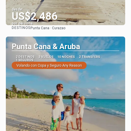
desde:
US$2,486
por persona
DESTINOS
Punta Cana · Curazao
Ver
Punta Cana & Aruba
2 DESTINOS
3 VUELOS
10 NOCHES
2 TRANSFERS
1 SEGUROS
Volando con Copa y Seguro Any Reason