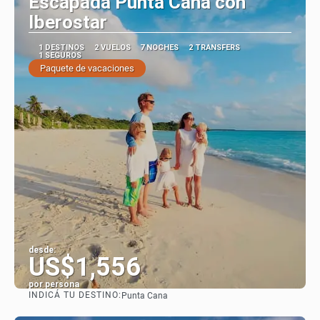
Escapada Punta Cana con
Iberostar
1 DESTINOS
2 VUELOS
7 NOCHES
2 TRANSFERS
1 SEGUROS
Paquete de vacaciones
desde:
US$1,556
por persona
INDICÁ TU DESTINO:
Punta Cana
Ver