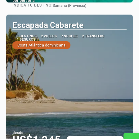
por persona
INDICÁ TU DESTINO:
Samana (Provincia)
Ver
Escapada Cabarete
1 DESTINOS
2 VUELOS
7 NOCHES
2 TRANSFERS
1 SEGUROS
Costa Atlántica dominicana
desde: