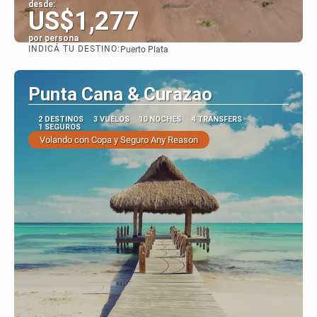
desde:
US$1,277
por persona
INDICÁ TU DESTINO:
Puerto Plata
Ver
Punta Cana & Curazao
2 DESTINOS
3 VUELOS
10 NOCHES
4 TRANSFERS
1 SEGUROS
Volando con Copa y Seguro Any Reason