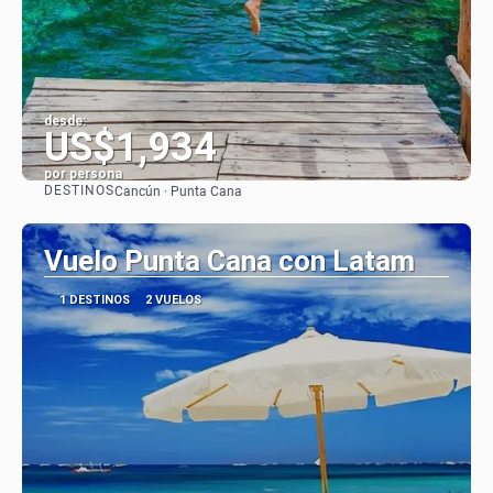
desde:
US$1,934
por persona
DESTINOS
Cancún · Punta Cana
Ver
Vuelo Punta Cana con Latam
1 DESTINOS
2 VUELOS