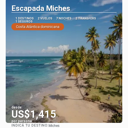
Escapada Miches
1 DESTINOS
2 VUELOS
7 NOCHES
2 TRANSFERS
1 SEGUROS
Costa Atántica dominicana
desde:
US$1,415
por persona
INDICÁ TU DESTINO:
Miches