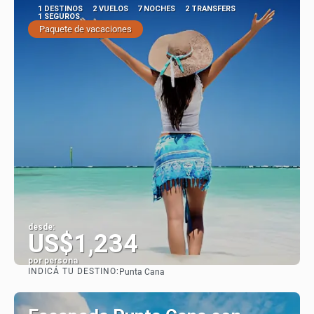
1 DESTINOS
2 VUELOS
7 NOCHES
2 TRANSFERS
1 SEGUROS
Paquete de vacaciones
desde:
US$1,234
por persona
INDICÁ TU DESTINO:
Punta Cana
Ver