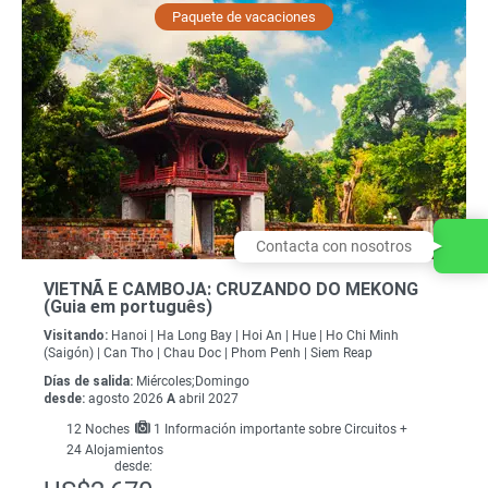
Paquete de vacaciones
Contacta con nosotros
VIETNÃ E CAMBOJA: CRUZANDO DO MEKONG
(Guia em português)
Visitando:
Hanoi |
Ha Long Bay |
Hoi An |
Hue |
Ho Chi Minh
(Saigón) |
Can Tho |
Chau Doc |
Phom Penh |
Siem Reap
Días de salida:
Miércoles;Domingo
desde:
agosto 2026
A
abril 2027
12
Noches
1 Información importante sobre Circuitos +
24 Alojamientos
desde: