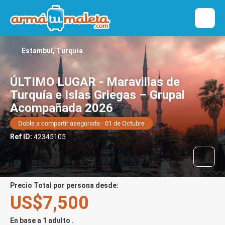
Estambul, Turquia
ÚLTIMO LUGAR - Maravillas de
Turquía e Islas Griegas – Grupal
Acompañada 2026
Doble a compartir asegurada - 01 de Octubre
Ref ID:
42345105
Precio Total por persona desde:
US$7,500
En base a 1 adulto .