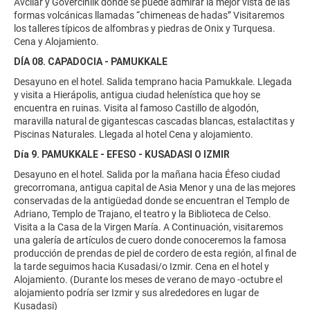
Avcilar y Gόvercinlik donde se puede admirar la mejor vista de las
formas volcánicas llamadas “chimeneas de hadas” Visitaremos
los talleres típicos de alfombras y piedras de Onix y Turquesa.
Cena y Alojamiento.
DÍA 08. CAPADOCIA - PAMUKKALE
Desayuno en el hotel. Salida temprano hacia Pamukkale. Llegada
y visita a Hierápolis, antigua ciudad helenística que hoy se
encuentra en ruinas. Visita al famoso Castillo de algodón,
maravilla natural de gigantescas cascadas blancas, estalactitas y
Piscinas Naturales. Llegada al hotel Cena y alojamiento.
Día 9. PAMUKKALE - EFESO - KUSADASI O IZMIR
Desayuno en el hotel. Salida por la mañana hacia Éfeso ciudad
grecorromana, antigua capital de Asia Menor y una de las mejores
conservadas de la antigüedad donde se encuentran el Templo de
Adriano, Templo de Trajano, el teatro y la Biblioteca de Celso.
Visita a la Casa de la Virgen María. A Continuación, visitaremos
una galería de artículos de cuero donde conoceremos la famosa
producción de prendas de piel de cordero de esta región, al final de
la tarde seguimos hacia Kusadasi/o Izmir. Cena en el hotel y
Alojamiento. (Durante los meses de verano de mayo -octubre el
alojamiento podría ser Izmir y sus alrededores en lugar de
Kusadasi)