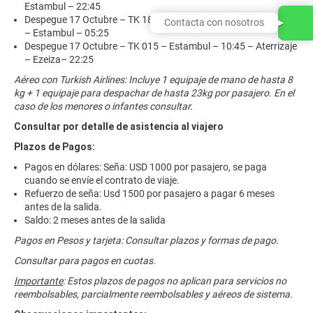
Estambul – 22:45
Despegue 17 Octubre – TK 1842 – Athenas – 03:55 – Aterrizaje
Contacta con nosotros
– Estambul – 05:25
Despegue 17 Octubre – TK 015 – Estambul – 10:45 – Aterrizaje
– Ezeiza– 22:25
Aéreo con Turkish Airlines: Incluye 1 equipaje de mano de hasta 8
kg + 1 equipaje para despachar de hasta 23kg por pasajero. En el
caso de los menores o infantes consultar.
Consultar por detalle de asistencia al viajero
Plazos de Pagos:
Pagos en dólares: Seña: USD 1000 por pasajero, se paga
cuando se envíe el contrato de viaje.
Refuerzo de seña: Usd 1500 por pasajero a pagar 6 meses
antes de la salida.
Saldo: 2 meses antes de la salida
Pagos en Pesos y tarjeta: Consultar plazos y formas de pago.
Consultar para pagos en cuotas.
Importante
: Estos plazos de pagos no aplican para servicios no
reembolsables, parcialmente reembolsables y aéreos de sistema.