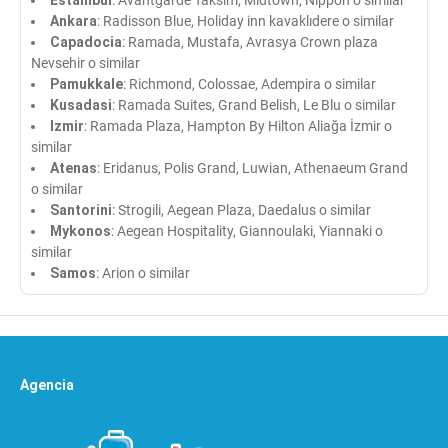
Ankara
: Radisson Blue, Holiday inn kavaklıdere o similar
Capadocia
: Ramada, Mustafa, Avrasya Crown plaza
Nevsehir o similar
Pamukkale
: Richmond, Colossae, Adempira o similar
Kusadasi
: Ramada Suites, Grand Belish, Le Blu o similar
Izmir
: Ramada Plaza, Hampton By Hilton Aliağa İzmir o
similar
Atenas
: Eridanus, Polis Grand, Luwian, Athenaeum Grand
o similar
Santorini
: Strogili, Aegean Plaza, Daedalus o similar
Mykonos
: Aegean Hospitality, Giannoulaki, Yiannaki o
similar
Samos
: Arion o similar
Agencia