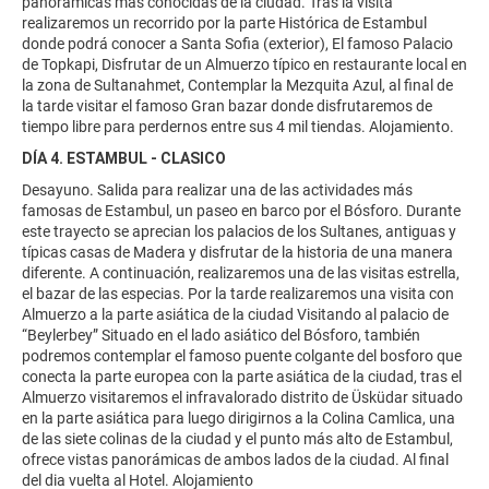
panorámicas más conocidas de la ciudad. Tras la visita
realizaremos un recorrido por la parte Histórica de Estambul
donde podrá conocer a Santa Sofia (exterior), El famoso Palacio
de Topkapi, Disfrutar de un Almuerzo típico en restaurante local en
la zona de Sultanahmet, Contemplar la Mezquita Azul, al final de
la tarde visitar el famoso Gran bazar donde disfrutaremos de
tiempo libre para perdernos entre sus 4 mil tiendas. Alojamiento.
DÍA 4. ESTAMBUL - CLASICO
Desayuno. Salida para realizar una de las actividades más
famosas de Estambul, un paseo en barco por el Bósforo. Durante
este trayecto se aprecian los palacios de los Sultanes, antiguas y
típicas casas de Madera y disfrutar de la historia de una manera
diferente. A continuación, realizaremos una de las visitas estrella,
el bazar de las especias. Por la tarde realizaremos una visita con
Almuerzo a la parte asiática de la ciudad Visitando al palacio de
“Beylerbey” Situado en el lado asiático del Bósforo, también
podremos contemplar el famoso puente colgante del bosforo que
conecta la parte europea con la parte asiática de la ciudad, tras el
Almuerzo visitaremos el infravalorado distrito de Üsküdar situado
en la parte asiática para luego dirigirnos a la Colina Camlica, una
de las siete colinas de la ciudad y el punto más alto de Estambul,
ofrece vistas panorámicas de ambos lados de la ciudad. Al final
del dia vuelta al Hotel. Alojamiento