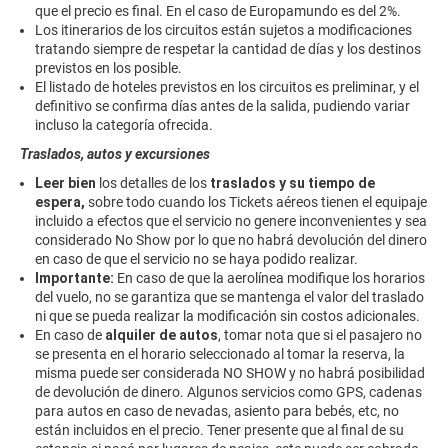
que el precio es final. En el caso de Europamundo es del 2%.
Los itinerarios de los circuitos están sujetos a modificaciones
tratando siempre de respetar la cantidad de días y los destinos
previstos en los posible.
El listado de hoteles previstos en los circuitos es preliminar, y el
definitivo se confirma días antes de la salida, pudiendo variar
incluso la categoría ofrecida.
Traslados, autos y excursiones
Leer bien
los detalles de los
traslados y su tiempo de
espera,
sobre todo cuando los Tickets aéreos tienen el equipaje
incluido a efectos que el servicio no genere inconvenientes y sea
considerado No Show por lo que no habrá devolución del dinero
en caso de que el servicio no se haya podido realizar.
Importante:
En caso de que la aerolínea modifique los horarios
del vuelo, no se garantiza que se mantenga el valor del traslado
ni que se pueda realizar la modificación sin costos adicionales.
En caso de
alquiler de autos
, tomar nota que si el pasajero no
se presenta en el horario seleccionado al tomar la reserva, la
misma puede ser considerada NO SHOW y no habrá posibilidad
de devolución de dinero. Algunos servicios como GPS, cadenas
para autos en caso de nevadas, asiento para bebés, etc, no
están incluidos en el precio. Tener presente que al final de su