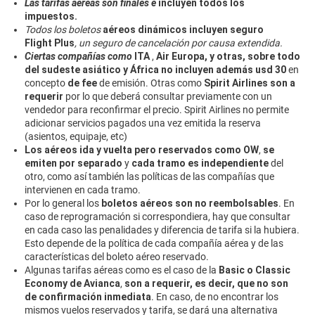
Las tarifas aéreas son finales e
incluyen todos los
impuestos.
Todos los boletos
aéreos dinámicos incluyen seguro
Flight Plus
, un seguro de cancelación por causa extendida.
Ciertas compañías como
ITA
,
Air Europa, y otras, sobre todo
del sudeste asiático y África
no incluyen además usd 30
en
concepto
de fee
de emisión. Otras como
Spirit Airlines son a
requerir
por lo que deberá consultar previamente con un
vendedor para reconfirmar el precio. Spirit Airlines no permite
adicionar servicios pagados una vez emitida la reserva
(asientos, equipaje, etc)
Los aéreos ida y vuelta pero reservados como OW
,
se
emiten por separado
y
cada tramo es independiente
del
otro, como así también las políticas de las compañías que
intervienen en cada tramo.
Por lo general los
boletos aéreos son no reembolsables
. En
caso de reprogramación si correspondiera, hay que consultar
en cada caso las penalidades y diferencia de tarifa si la hubiera.
Esto depende de la política de cada compañía aérea y de las
características del boleto aéreo reservado.
Algunas tarifas aéreas como es el caso de la
Basic o Classic
Economy de Avianca
,
son a requerir, es decir, que no son
de confirmación inmediata
. En caso, de no encontrar los
mismos vuelos reservados y tarifa, se dará una alternativa