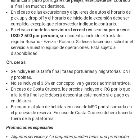
estancia si pasó por lugares de peajes, este puede ser cobrado
al final, en muchos destinos.
En el caso de las excursiones y alquileres de autos el horario de
pick up y drop off y el horario de inicio de la excursión debe ser
cumplido, excepto que el proveedor indique lo contrario.
En el caso donde los
servicios terrestres
sean
superiores a
USD 2.500 por persona
, se encuentra incluido el traslado
regular Rosario - Ezeiza - Rosario. Si desea hacer uso, solicitar el
servicio a nuestro equipo de operaciones. Está sujeto a
disponibilidad.
Cruceros
Se incluye en la tarifa final, tasas portuarias y migratorias, DNT
y propinas.
No se incluye el 3,5% en concepto Iva y gastos administrativos.
En caso de Costa Crucero, los precios incluyen el RG por lo que
a la tarifa final se le deberá descontar este monto si el pago es
en dólares.
En cuanto al plan de bebidas en caso de MSC podrá sumarla en
el proceso de reserva. En caso de Costa Crucero deberá hacerlo
fuera de la plataforma
Promociones especiales
Algunos servicios y / o paquetes pueden tener una promoción