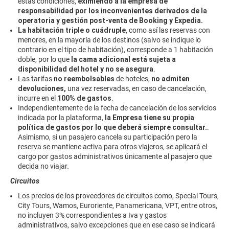
estas condiciones,
eximiendo a la empresa de
responsabilidad
por los inconvenientes derivados de la
operatoria y gestión post-venta de Booking y Expedia.
La habitación triple o cuádruple
, como así las reservas con
menores, en la mayoría de los destinos (salvo se indique lo
contrario en el tipo de habitación), corresponde a 1 habitación
doble, por lo que
la cama adicional está sujeta a
disponibilidad del hotel y no se asegura
.
Las tarifas
no reembolsables
de hoteles,
no admiten
devoluciones,
una vez reservadas, en caso de cancelación,
incurre en el
100% de gastos
.
Independientemente de la fecha de cancelación de los servicios
indicada por la plataforma,
la Empresa tiene su propia
política de gastos por lo que deberá siempre consultar.
.
Asimismo, si un pasajero cancela su participación pero la
reserva se mantiene activa para otros viajeros, se aplicará el
cargo por gastos administrativos únicamente al pasajero que
decida no viajar.
Circuitos
Los precios de los proveedores de circuitos como, Special Tours,
City Tours, Wamos, Euroriente, Panamericana, VPT, entre otros,
no incluyen 3% correspondientes a Iva y gastos
administrativos, salvo excepciones que en ese caso se indicará