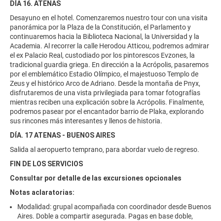
DÍA 16. ATENAS
Desayuno en el hotel. Comenzaremos nuestro tour con una visita
panorámica por la Plaza de la Constitución, el Parlamento y
continuaremos hacia la Biblioteca Nacional, la Universidad y la
Academia. Al recorrer la calle Herodou Atticou, podremos admirar
el ex Palacio Real, custodiado por los pintorescos Evzones, la
tradicional guardia griega. En dirección a la Acrópolis, pasaremos
por el emblemático Estadio Olímpico, el majestuoso Templo de
Zeus y el histórico Arco de Adriano. Desde la montaña de Pnyx,
disfrutaremos de una vista privilegiada para tomar fotografías
mientras reciben una explicación sobre la Acrópolis. Finalmente,
podremos pasear por el encantador barrio de Plaka, explorando
sus rincones más interesantes y llenos de historia.
DÍA. 17 ATENAS - BUENOS AIRES
Salida al aeropuerto temprano, para abordar vuelo de regreso.
FIN DE LOS SERVICIOS
Consultar por detalle de las excursiones opcionales
Notas aclaratorias:
Modalidad: grupal acompañada con coordinador desde Buenos
Aires. Doble a compartir asegurada. Pagas en base doble,